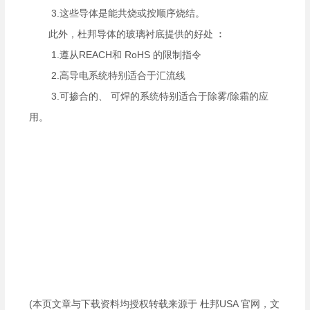
3.
这些导体是能共烧或按顺序烧结。
此外，杜邦导体的玻璃衬底提供的好处 ︰
1.
遵从
REACH
和
RoHS
的限制指令
2.
高导电系统特别适合于汇流线
3.
可掺合的、 可焊的系统特别适合于除雾
/
除霜的应
用。
(本页文章与下载资料均授权转载来源于 杜邦USA 官网，文