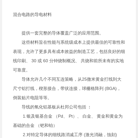
混合电路的导电材料
提供一套完整的导体覆盖广泛的应用范围。
这些材料旨在性能与系统级成本上提供最佳的可靠性和
表现，允许了更多具有成本效益的制造工艺，包括良好的细
线印刷、
30
或
60
分钟烧制概况、 共烧和前所未有的实地
可靠度。
导体允许几个不同互连策略，从
25
微米黄金打线到大
尺寸铝打线，楔形接合，带状连接，球栅格阵列
(BGA)
，
倒装贴片电阻等等。
导线的氧化铝基板从杜邦公司包括 ︰
1.
银及银基合金 （
Pd
、
Pt
）、 白金、 黄金和黄金为
基础的合金 （钯和铂）
2.
对特定导体的细线路消减工序
(
激光消融，蚀刻
)