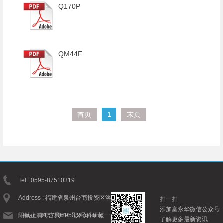
Q170P
QM44F
首页
1
末页
Tel : 0595-87510319
Address : 福建省泉州台商投资区洛
扫一扫
添加富永华微信公众号
阳镇上浦村吉贝511号2号科研楼一
E-mail : 3157308953@qq.com
了解更多最新资讯