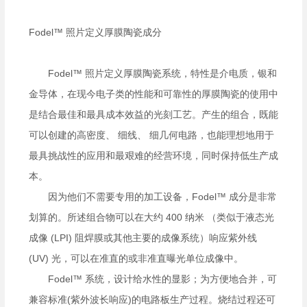
Fodel
™ 照片定义厚膜陶瓷成分
Fodel
™ 照片定义厚膜陶瓷系统，特性是介电质，银和
金导体，在现今电子类的性能和可靠性的厚膜陶瓷的使用中
是结合最佳和最具成本效益的光刻工艺。产生的组合，既能
可以创建的高密度、 细线、 细几何电路，也能理想地用于
最具挑战性的应用和最艰难的经营环境，同时保持低生产成
本。
因为他们不需要专用的加工设备，
Fodel
™ 成分是非常
划算的。所述组合物可以在大约
400
纳米 （类似于液态光
成像
(LPI)
阻焊膜或其他主要的成像系统）响应紫外线
(UV)
光，可以在准直的或非准直曝光单位成像中。
Fodel
™ 系统，设计给水性的显影；为方便地合并，可
兼容标准
(
紫外波长响应
)
的电路板生产过程。烧结过程还可